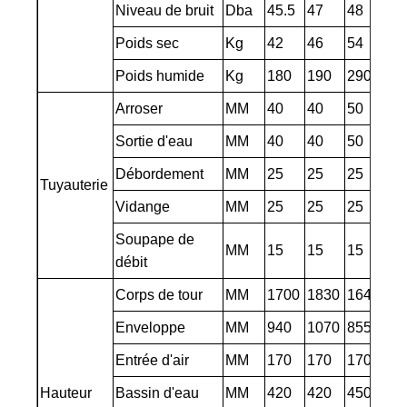
Niveau de bruit
Dba
45.5
47
48
50
Poids sec
Kg
42
46
54
67
Poids humide
Kg
180
190
290
30
Arroser
MM
40
40
50
50
Sortie d'eau
MM
40
40
50
50
Débordement
MM
25
25
25
25
Tuyauterie
Vidange
MM
25
25
25
25
Soupape de
MM
15
15
15
15
débit
Corps de tour
MM
1700
1830
1645
19
Enveloppe
MM
940
1070
855
11
Entrée d'air
MM
170
170
170
17
Hauteur
Bassin d'eau
MM
420
420
450
45