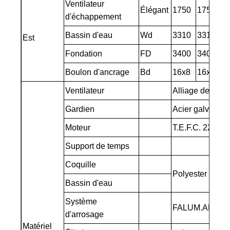
Ventilateur
Élégant
1750
1750
d'échappement
Bassin d'eau
Wd
3310
3310
Est
Fondation
FD
3400
3400
Boulon d'ancrage
Bd
16x8
16x8
Ventilateur
Alliage de pyyes
Gardien
Acier galvanisé
Moteur
T.E.F.C. 220V-
Support de temps
Coquille
Polyester renfor
Bassin d'eau
Système
FALUM.ALLOY 
d'arrosage
Matériel