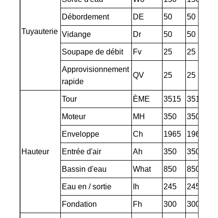
Débordement
DE
50
50
Tuyauterie
Vidange
Dr
50
50
Soupape de débit
Fv
25
25
Approvisionnement
QV
25
25
rapide
Tour
ÈME
3515
3515
Moteur
MH
350
350
Enveloppe
Ch
1965
1965
Hauteur
Entrée d'air
Ah
350
350
Bassin d'eau
What
850
850
Eau en / sortie
Ih
245
245
Fondation
Fh
300
300