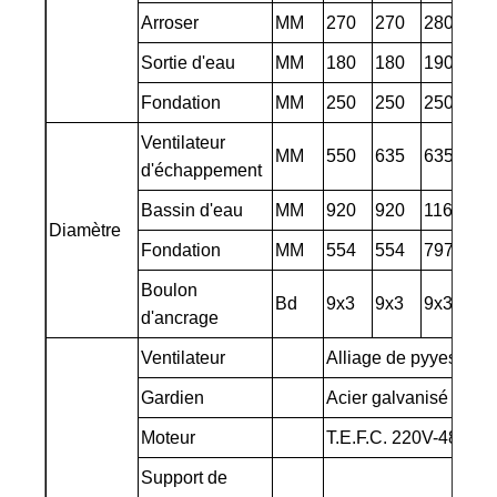
Arroser
MM
270
270
280
17
Sortie d'eau
MM
180
180
190
19
Fondation
MM
250
250
250
25
Ventilateur
MM
550
635
635
77
d'échappement
Bassin d'eau
MM
920
920
1165
11
Diamètre
Fondation
MM
554
554
797
79
Boulon
Bd
9x3
9x3
9x3
9x
d'ancrage
Ventilateur
Alliage de pyyester / 
Gardien
Acier galvanisé
Moteur
T.E.F.C. 220V-480V 
Support de