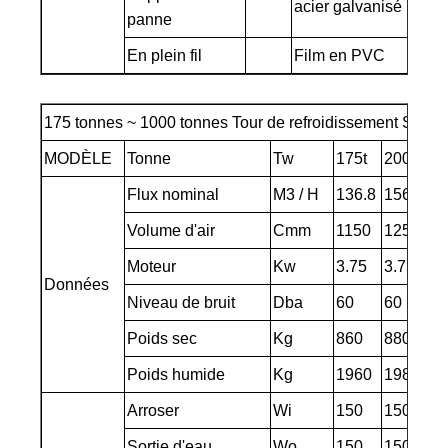
acier galvanisé
panne
En plein fil
Film en PVC
175 tonnes ~ 1000 tonnes Tour de refroidissement Spécif
MODÈLE
Tonne
Tw
175t
200t
Flux nominal
M3 / H
136.8
156.24
Volume d'air
Cmm
1150
1250
Moteur
Kw
3.75
3.75
Données
Niveau de bruit
Dba
60
60
Poids sec
Kg
860
880
Poids humide
Kg
1960
1980
Arroser
Wi
150
150
Sortie d'eau
Wo
150
150