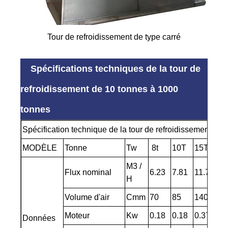
Tour de refroidissement de type carré
Spécifications techniques de la tour de
refroidissement de 10 tonnes à 1000
tonnes
Spécification technique de la tour de refroidissement de
MODÈLE
Tonne
Tw
8t
10T
15T
20
M3 /
Flux nominal
6.23
7.81
11.7
15
H
Volume d'air
Cmm
70
85
140
16
Moteur
Kw
0.18
0.18
0.37
0.
Données