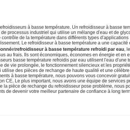
 refroidisseurs à basse température. Un refroidisseur à basse te
ur de processus industriel qui utilise un mélange d'eau et de gly
e contrôle de la température dans différents types d'applications 
dissement. Le refroidisseur à basse température a une capacité 
tionné
et
refroidisseur à basse température refroidi par eau
, 
sus au frais. Ils sont économiques, économes en énergie et en
disseurs basse température refroidis par eau utilisent l'eau d'une 
e de vie prolongée, le fonctionnement silencieux et les proprié
utilise des pièces de rechange de haute qualité et une célèbre
ments à basse température, nous pouvons vous concevoir gratuit
ation CE. Le plus important, nous avons une équipe de services 
sque la pièce de rechange du refroidisseur pose problème, nous
de devenir votre meilleur partenaire de confiance à long term