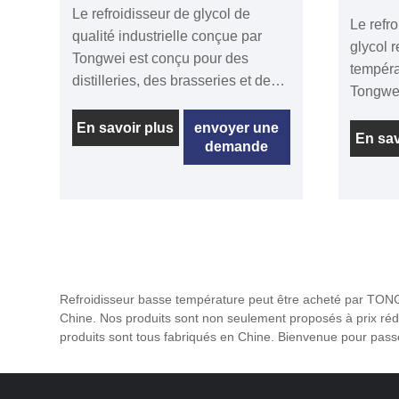
Le refroidisseur de glycol de
Le refr
qualité industrielle conçue par
glycol r
Tongwei est conçu pour des
tempéra
distilleries, des brasseries et des
Tongwei 
boissons artisanales nécessitant
efficac
un contrôle de température ultra-
En savoir plus
envoyer une
conçues
En sav
demande
stable de -35 ℃ à 5 ℃ tout au
exigenc
long des processus de
l'artisa
fermentation, de maturation et de
commer
distillation. Notre plus grand
technol
marché de distillerie de glycol en
l'air, c
raison de notre qualité de
contrôl
distillerie en raison de notre
de -35 
Refroidisseur basse température peut être acheté par TONGW
qualité, de notre qualité de vente,
ferment
Chine. Nos produits sont non seulement proposés à prix rédu
de notre qualité de vente. Notre
refroid
produits sont tous fabriqués en Chine. Bienvenue pour pa
ligne industrielle varie de 1/2
tout en
tonne à 50 tonnes dans des
d'eau et
modèles uniques et comprend des