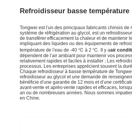
Refroidisseur basse température
Tongwei est l'un des principaux fabricants chinois de
système de réfrigération au glycol, est un refroidisse
de transférer efficacement la chaleur et de maintenir l
impliquant des liquides ou des équipements de refroi
température de l'eau de -40 ℃ à 2 ℃. Il y a
air condi
dépendent de l'air ambiant pour maintenir vos proces
relativement rapides et faciles à installer ; Les refroi
processus. Les entreprises apprécient souvent la duré
Chaque refroidisseur à basse température de Tongwei 
refroidisseur au glycol et une demande de renseigne
bénéficie d'une garantie de 12 mois et d'une certific
avant-vente et après-vente rapides et efficaces, lor
an ou de nombreuses années. Nous sommes impatients 
en Chine.