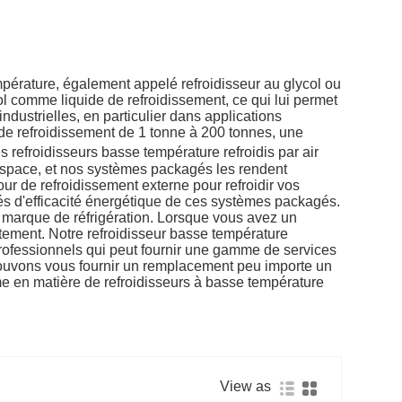
mpérature, également appelé refroidisseur au glycol ou
col comme liquide de refroidissement, ce qui lui permet
industrielles, en particulier dans applications
de refroidissement de 1 tonne à 200 tonnes, une
les refroidisseurs basse température refroidis par air
 espace, et nos systèmes packagés les rendent
tour de refroidissement externe pour refroidir vos
tés d'efficacité énergétique de ces systèmes packagés.
 marque de réfrigération. Lorsque vous avez un
ement. Notre refroidisseur basse température
professionnels qui peut fournir une gamme de services
 pouvons vous fournir un remplacement peu importe un
e en matière de refroidisseurs à basse température
View as