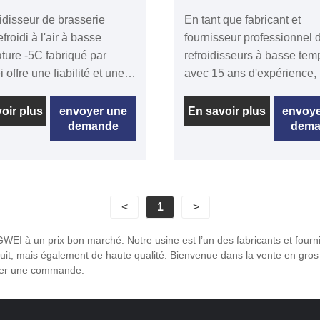
oidisseur de brasserie
En tant que fabricant et
efroidi à l'air à basse
fournisseur professionnel 
ture -5C fabriqué par
refroidisseurs à basse tem
offre une fiabilité et une
avec 15 ans d'expérience, 
ité énergétiques inégalées,
refroidisseurs au glycol T
 pour répondre aux
offrent un liquide de
oir plus
envoyer une
En savoir plus
envoye
demande
dema
es rigoureuses de
refroidissement continu av
nat et des brasseries
l'eau glycolée avec une
ciales. Avec une
température de -35° à +5°
ogie robuste refroidie par
une capacité de refroidiss
e refroidisseur assure un
de 2 kW à 500 kW et une st
<
1
>
e de température cohérent
de température de ±0,5℃ 
° C à 5 ° C pour une
℃. Le refroidisseur à vis 
EI à un prix bon marché. Notre usine est l’un des fabricants et fourn
ation précise et un
température refroidi par e
it, mais également de haute qualité. Bienvenue dans la vente en gros 
issement des processus,
deux compresseurs est de 
sser une commande.
 réduisant la consommation
TW-WDL avec compresseu
 les coûts d'entretien.
utilisé réfrigérant R404a,