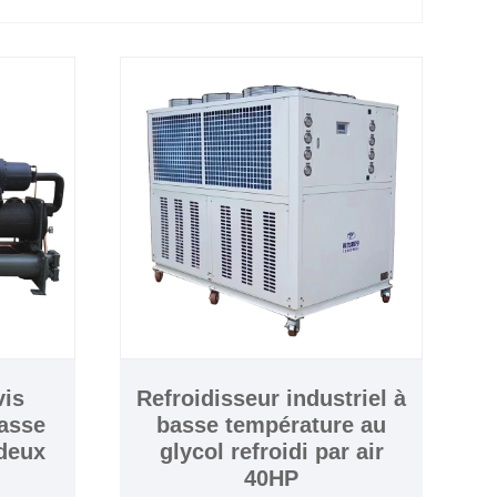
vis
Refroidisseur industriel à
basse
basse température au
deux
glycol refroidi par air
s
40HP