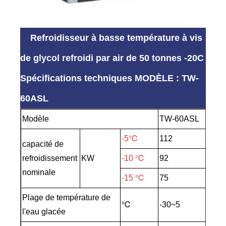
Refroidisseur à basse température à vis
de glycol refroidi par air de 50 tonnes -20C
Spécifications techniques MODÈLE : TW-
60ASL
Modèle
TW-60ASL
-5℃
112
capacité de
refroidissement
KW
-10 ℃
92
nominale
-15 ℃
75
Plage de température de
℃
-30~5
l'eau glacée