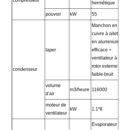
compresseur
hermétique
pouvoir
kW
55
Manchon en
cuivre à ailettes
en aluminium
taper
efficace +
ventilateur à
rotor externe à
condenseur
faible bruit
volume
m3/heure
116000
d'air
moteur de
kW
1.1*8
ventilateur
Évaporateur à