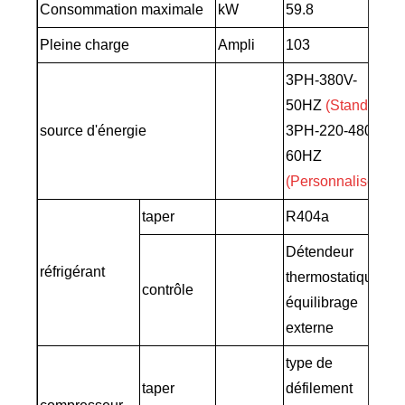
Consommation maximale
kW
59.8
Pleine charge
Ampli
103
3PH-380V-
50HZ
(Standard)
source d'énergie
3PH-220-480V-
60HZ
(Personnalisé)
taper
R404a
Détendeur
réfrigérant
thermostatique à
contrôle
équilibrage
externe
type de
taper
défilement