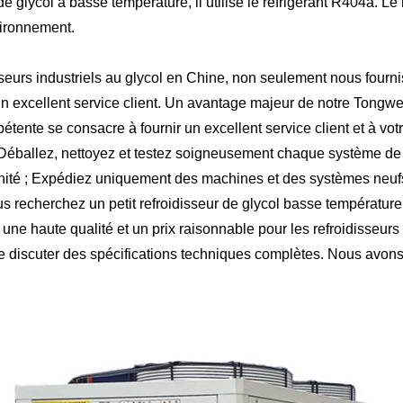
r de glycol à basse température, il utilise le réfrigérant R404a. L
vironnement.
disseurs industriels au glycol en Chine, non seulement nous fou
n excellent service client. Un avantage majeur de notre Tongwei 
tente se consacre à fournir un excellent service client et à vot
: Déballez, nettoyez et testez soigneusement chaque système de r
unité ; Expédiez uniquement des machines et des systèmes neufs
s recherchez un petit refroidisseur de glycol basse température,
 une haute qualité et un prix raisonnable pour les refroidisseu
de discuter des spécifications techniques complètes. Nous avons 