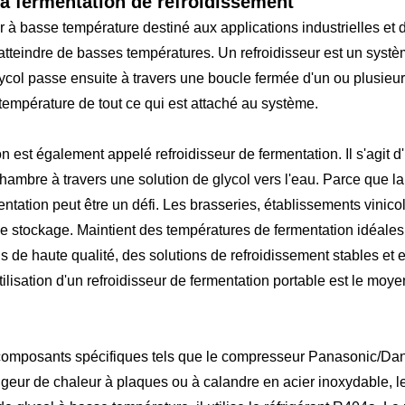
 la fermentation de refroidissement
eur à basse température destiné aux applications industrielles et 
teindre de basses températures. Un refroidisseur est un système d
lycol passe ensuite à travers une boucle fermée d'un ou plusieu
la température de tout ce qui est attaché au système.
n est également appelé refroidisseur de fermentation. Il s'agit d'un
hambre à travers une solution de glycol vers l'eau. Parce que la
ntation peut être un défi. Les brasseries, établissements vinico
e stockage. Maintient des températures de fermentation idéales po
s de haute qualité, des solutions de refroidissement stables et 
utilisation d'un refroidisseur de fermentation portable est le mo
e composants spécifiques tels que le compresseur Panasonic/Danfo
hangeur de chaleur à plaques ou à calandre en acier inoxydable