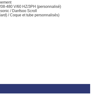
nnement
 208-480 V/60 HZ/3PH (personnalisé)
onic / Danfsoo Scroll
ard) / Coque et tube personnalisés)