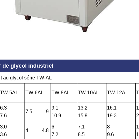
 de glycol industriel
t au glycol série TW-AL
TW-5AL
TW-6AL
TW-8AL
TW-10AL
TW-12AL
6.3
9.1
13.2
16.1
1
7.5 9
7.6
10.9
15.8
19.3
2
3.0
6
7.1
8
1
4 4.8
3.6
7.2
8.5
9.6
1