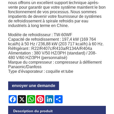
nous offrons un excellent support technique après-
vente pour garantir que votre système maintient le bon
fonctionnement de vos processus. Nous sommes
impatients de devenir votre fournisseur de systèmes
de refroidissement à spirale refroidis par eau
industriels à long terme en Chine.
Modèle de refroidisseur : TW-60WF
Capacité de refroidissement : 197,4 kW (169 764
kcal/h) à 50 Hz / 236,88 kW (203 717 kcal/h) à 60 Hz.
Réfrigérant : R22/R407c/R410a/R134A/R404a
Alimentation : 380 V/50 HZ/3PH (standard) / 208-
480 V/60 HZ/3PH (personnalisé)
Marque du compresseur : compresseur à défilement
Panaonic/Danfoss
Type d'évaporateur : coquille et tube
envoyer une demande
Facebook
X
WhatsApp
Pinterest
LinkedIn
Share
Description du produit