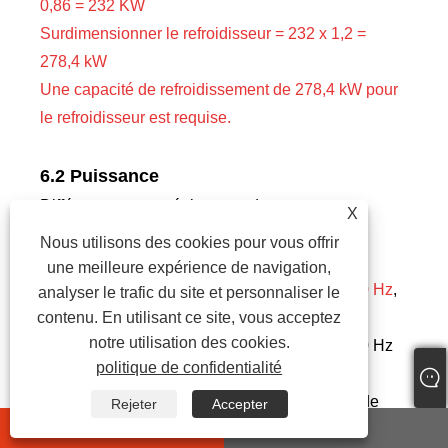
0,86 = 232 KW
Surdimensionner le refroidisseur = 232 x 1,2 =
278,4 kW
Une capacité de refroidissement de 278,4 kW pour
le refroidisseur est requise.
6.2 Puissance
Différents pays et régions ont des normes
X
différentes pour l'électricité industrielle, les
Nous utilisons des cookies pour vous offrir
alimentations courantes sont
une meilleure expérience de navigation,
208-230 V, 380-420 V, 440-480 V, 50 Hz ou 60 Hz
,
analyser le trafic du site et personnaliser le
3 phases.
contenu. En utilisant ce site, vous acceptez
notre utilisation des cookies.
Aux Philippines, l'alimentation est de 220 V 60 Hz
politique de confidentialité
3PH, 380 V 60 Hz 3PH, 460 V 60 Hz 3PH ;
à Singapour et en Malaisie, l'alimentation est de
Rejeter
Accepter
whatsapp
E-mail
415 V 50 Hz 3PH ;