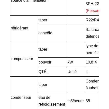
source d'alimentation
3PH-220-48
(Personnalis
taper
R22/R407C/
réfrigérant
Balance exte
contrôle
détendeur th
type de défil
taper
hermétique
compresseur
pouvoir
kW
10,8*4
QTÉ.
Unité
4
Condenseur à
taper
à tubes
condenseur
eau de
m3/heure
35
refroidissement