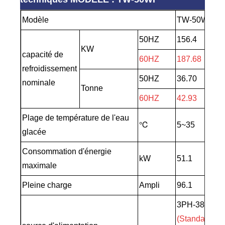
Modèle
TW-50WF
50HZ
156.4
KW
capacité de
60HZ
187.68
refroidissement
50HZ
36.70
nominale
Tonne
60HZ
42.93
Plage de température de l'eau
℃
5~35
glacée
Consommation d'énergie
kW
51.1
maximale
Pleine charge
Ampli
96.1
3PH-380V-5
(Standard)