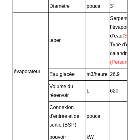
Diamètre
pouce
3"
Serpentin da
l’évaporateur
d’eau
(Standa
taper
Type d'évapo
calandre et à
(Personnalis
évaporateur
Eau glacée
m3/heure
26.9
Volume du
L
620
réservoir
Connexion
d'entrée et de
pouce
3'
sortie (BSP)
pouvoir
kW
5.